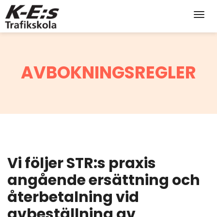
Toggl
AVBOKNINGSREGLER
Vi följer STR:s praxis
angående ersättning och
återbetalning vid
avbeställning av